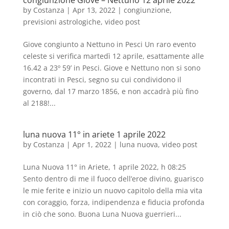
congiunzione Giove – Nettuno 12 aprile 2022
by
Costanza
|
Apr 13, 2022
|
congiunzione
,
previsioni astrologiche
,
video post
Giove congiunto a Nettuno in Pesci Un raro evento
celeste si verifica martedì 12 aprile, esattamente alle
16.42 a 23º 59’ in Pesci. Giove e Nettuno non si sono
incontrati in Pesci, segno su cui condividono il
governo, dal 17 marzo 1856, e non accadrà più fino
al 2188!...
luna nuova 11° in ariete 1 aprile 2022
by
Costanza
|
Apr 1, 2022
|
luna nuova
,
video post
Luna Nuova 11° in Ariete, 1 aprile 2022, h 08:25
Sento dentro di me il fuoco dell’eroe divino, guarisco
le mie ferite e inizio un nuovo capitolo della mia vita
con coraggio, forza, indipendenza e fiducia profonda
in ciò che sono. Buona Luna Nuova guerrieri...